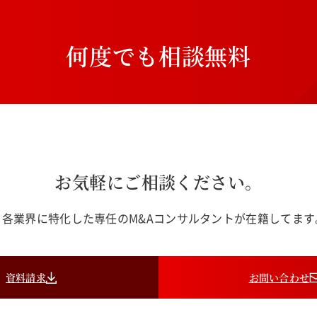
何
度
で
も
相
談
無
料
お気軽にご相談ください。
各業界に特化した専任のM&Aコンサルタントが在籍してま
資料請求
お問い合わせ