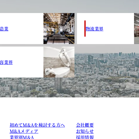
造業
物流業界
容業界
初めてM&Aを検討する方へ
会社概要
M&Aメディア
お知らせ
業界別M&A
採用情報