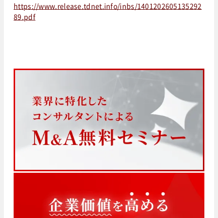
https://www.release.tdnet.info/inbs/1401202605135292
89.pdf