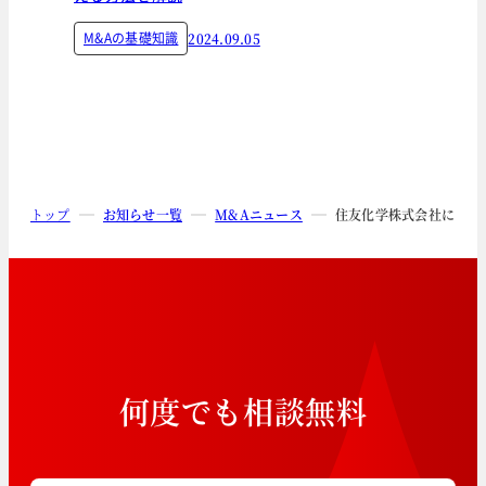
M&Aの基礎知識
2024.09.05
トップ
お知らせ一覧
M&Aニュース
住友化学株式会社による
何
度
で
も
相
談
無
料