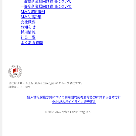
譲渡企業様向け費用について
譲受企業様向け費用について
M&A成約事例
M&A用語集
会社概要
お知らせ
採用情報
社員一覧
よくある質問
当社はグロース上場GA technologiesのグループ会社です。
証券コード：3491
個人情報保護方針について
利用規約
反社会的勢力に対する基本方針
中小M&Aガイドライン遵守宣言
© 2022-
2026
Spica Consulting Inc.