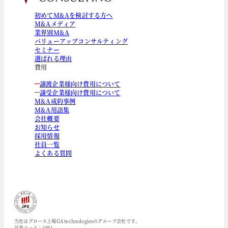
初めてM&Aを検討する方へ
M&Aメディア
業界別M&A
バリューアップコンサルティング
セミナー
選ばれる理由
費用
譲渡企業様向け費用について
譲受企業様向け費用について
M&A成約事例
M&A用語集
会社概要
お知らせ
採用情報
社員一覧
よくある質問
当社はグロース上場GA technologiesのグループ会社です。
証券コード：3491