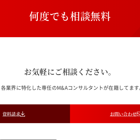
何
度
で
も
相
談
無
料
お気軽にご相談ください。
各業界に特化した専任のM&Aコンサルタントが在籍してま
資料請求
お問い合わせ