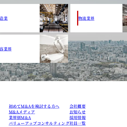
造業
物流業界
容業界
初めてM&Aを検討する方へ
会社概要
M&Aメディア
お知らせ
業界別M&A
採用情報
バリューアップコンサルティング
社員一覧