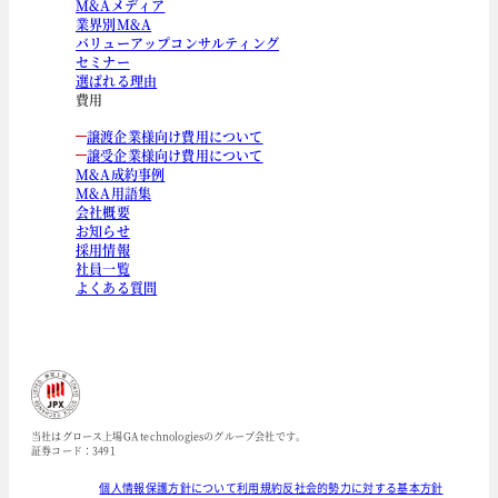
M&Aメディア
業界別M&A
バリューアップコンサルティング
セミナー
選ばれる理由
費用
譲渡企業様向け費用について
譲受企業様向け費用について
M&A成約事例
M&A用語集
会社概要
お知らせ
採用情報
社員一覧
よくある質問
当社はグロース上場GA technologiesのグループ会社です。
証券コード：3491
個人情報保護方針について
利用規約
反社会的勢力に対する基本方針