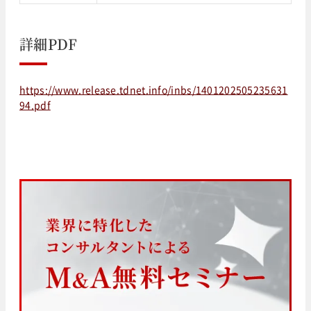
詳細PDF
https://www.release.tdnet.info/inbs/1401202505235631
94.pdf