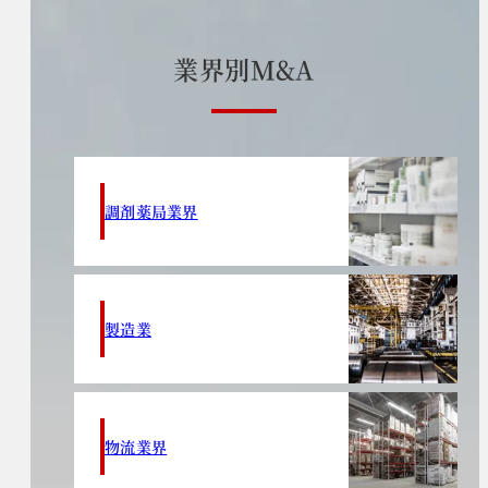
業
界
別
M
&
A
調剤薬局業界
製造業
物流業界