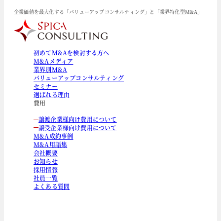
企業価値を最大化する「バリューアップコンサルティング」と「業界特化型M&A」
初めてM&Aを検討する方へ
M&Aメディア
業界別M&A
バリューアップコンサルティング
セミナー
選ばれる理由
費用
譲渡企業様向け費用について
譲受企業様向け費用について
M&A成約事例
M&A用語集
会社概要
お知らせ
採用情報
社員一覧
よくある質問