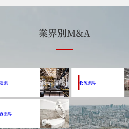
業
界
別
M
&
A
造業
物流業界
容業界