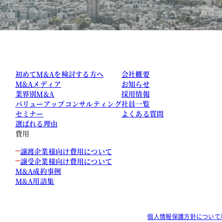
初めてM&Aを検討する方へ
会社概要
M&Aメディア
お知らせ
業界別M&A
採用情報
バリューアップコンサルティング
社員一覧
セミナー
よくある質問
選ばれる理由
費用
譲渡企業様向け費用について
譲受企業様向け費用について
M&A成約事例
M&A用語集
個人情報保護方針について