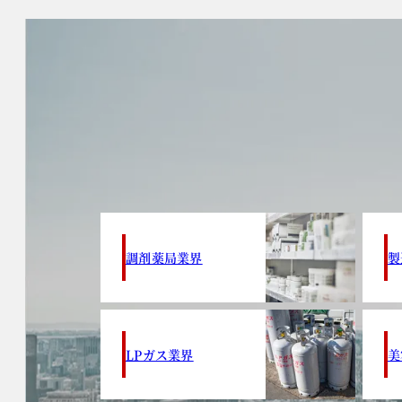
調剤薬局業界
製
LPガス業界
美