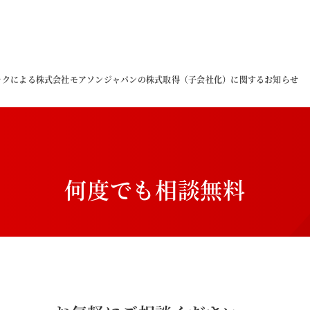
ックによる株式会社モアソンジャパンの株式取得（子会社化）に関するお知らせ
何
度
で
も
相
談
無
料