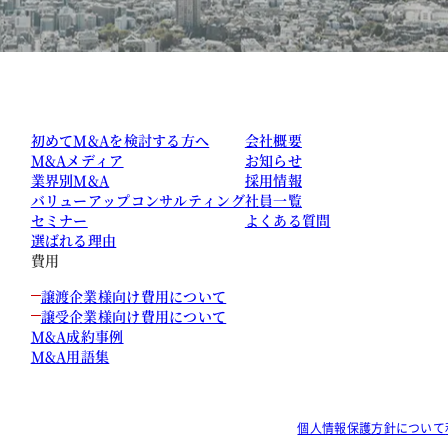
初めてM&Aを検討する方へ
会社概要
M&Aメディア
お知らせ
業界別M&A
採用情報
バリューアップコンサルティング
社員一覧
セミナー
よくある質問
選ばれる理由
費用
譲渡企業様向け費用について
譲受企業様向け費用について
M&A成約事例
M&A用語集
個人情報保護方針について