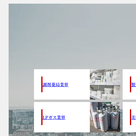
調剤薬局業界
製
LPガス業界
美