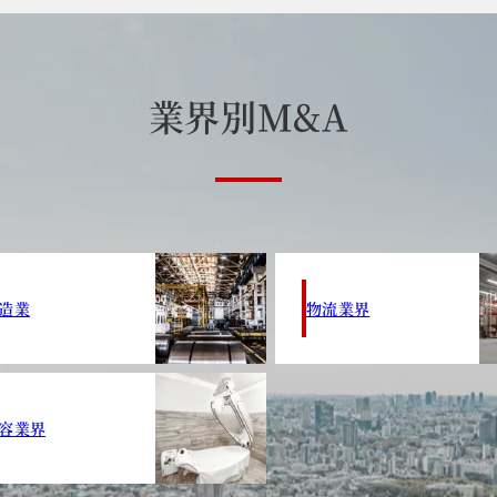
業
界
別
M
&
A
造業
物流業界
容業界