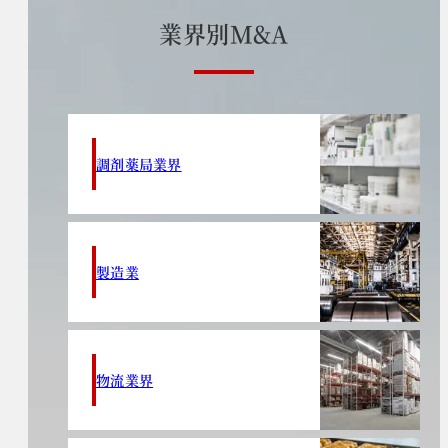
業
界
別
M
&
A
調剤薬局業界
製造業
物流業界