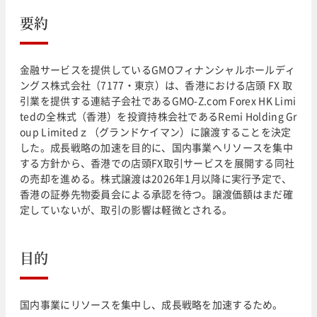
要約
金融サービスを提供しているGMOフィナンシャルホールディ
ングス株式会社（7177・東京）は、香港における店頭 FX 取
引業を提供する連結子会社であるGMO-Z.com Forex HK Limi
tedの全株式（香港）を投資持株会社であるRemi Holding Gr
oup Limitedｚ（グランドケイマン）に譲渡することを決定
した。成長戦略の加速を目的に、国内事業へリソースを集中
する方針から、香港での店頭FX取引サービスを展開する同社
の売却を進める。株式譲渡は2026年1月以降に実行予定で、
香港の証券先物委員会による承認を待つ。譲渡価額はまだ確
定していないが、取引の影響は軽微とされる。
目的
国内事業にリソースを集中し、成長戦略を加速するため。