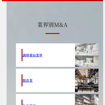
業
界
別
M
&
A
調剤薬局業界
製造業