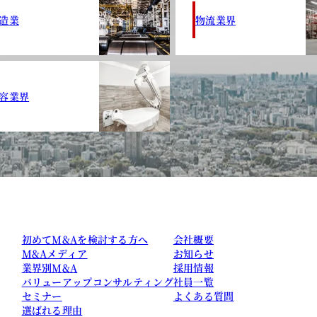
造業
物流業界
容業界
初めてM&Aを検討する方へ
会社概要
M&Aメディア
お知らせ
業界別M&A
採用情報
バリューアップコンサルティング
社員一覧
セミナー
よくある質問
選ばれる理由