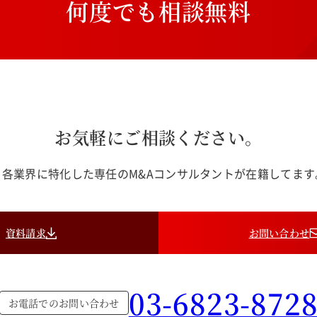
何
度
で
も
相
談
無
料
お気軽にご相談ください。
各業界に特化した専任のM&Aコンサルタントが在籍してま
資料請求
お問い合わせ
03-6823-872
お電話でのお問い合わせ