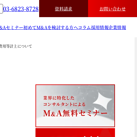
03-6823-8728
資料請求
お問い合わせ
&A
セミナー
初めてM&Aを検討する方へ
コラム
採用情報
企業情報
費用等計上について