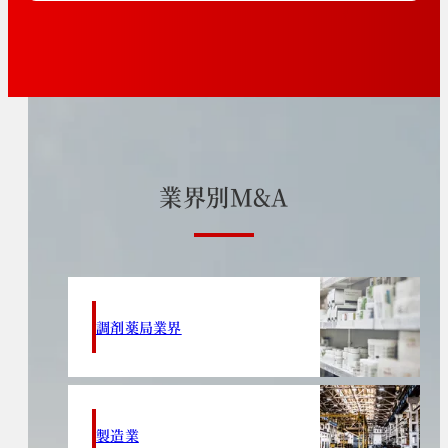
業
界
別
M
&
A
調剤薬局業界
製造業