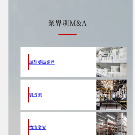
業
界
別
M
&
A
調剤薬局業界
製造業
物流業界