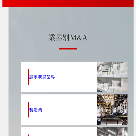
業
界
別
M
&
A
調剤薬局業界
製造業