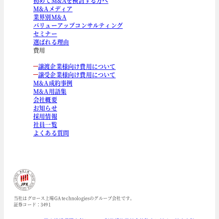
初めてM&Aを検討する方へ
M&Aメディア
業界別M&A
バリューアップコンサルティング
セミナー
選ばれる理由
費用
譲渡企業様向け費用について
譲受企業様向け費用について
M&A成約事例
M&A用語集
会社概要
お知らせ
採用情報
社員一覧
よくある質問
当社はグロース上場GA technologiesのグループ会社です。
証券コード：3491