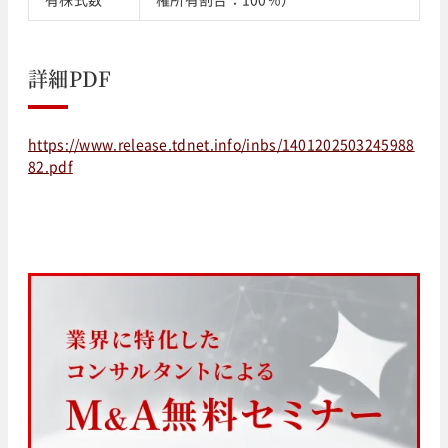
詳細PDF
https://www.release.tdnet.info/inbs/1401202503245988
82.pdf