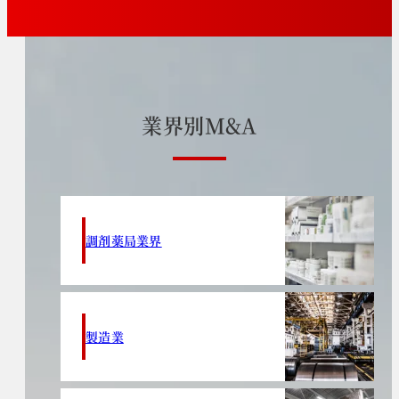
業
界
別
M
&
A
調剤薬局業界
製造業