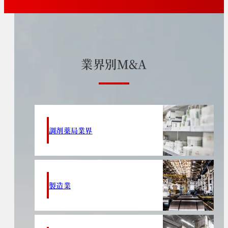
業
界
別
M
&
A
調剤薬局業界
製造業