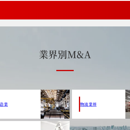
業
界
別
M
&
A
造業
物流業界