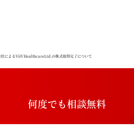
によるViiVHealthcareLtd.の株式取得完了について
何
度
で
も
相
談
無
料