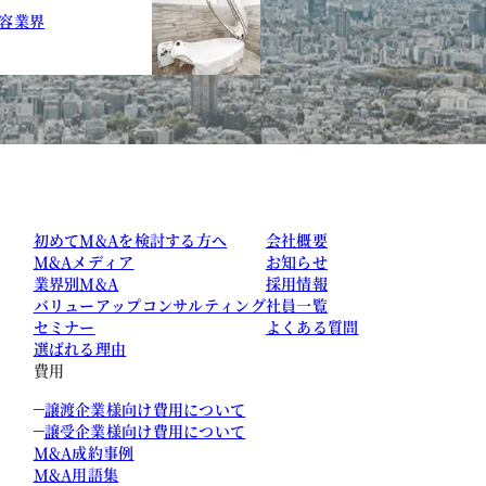
容業界
初めてM&Aを検討する方へ
会社概要
M&Aメディア
お知らせ
業界別M&A
採用情報
バリューアップコンサルティング
社員一覧
セミナー
よくある質問
選ばれる理由
費用
譲渡企業様向け費用について
譲受企業様向け費用について
M&A成約事例
M&A用語集