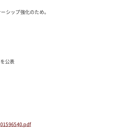
トナーシップ強化のため。
出資を公表
401596540.pdf