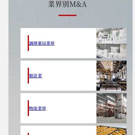
業
界
別
M
&
A
調剤薬局業界
製造業
物流業界