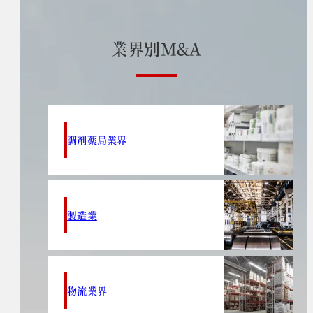
業
界
別
M
&
A
調剤薬局業界
製造業
物流業界