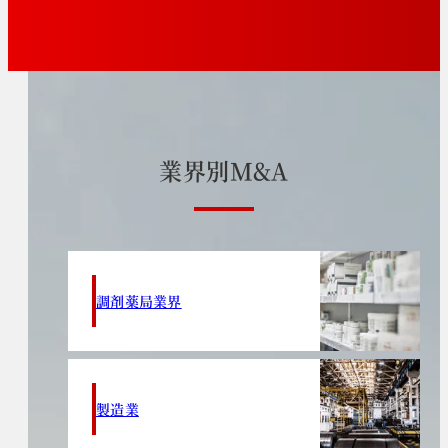
業
界
別
M
&
A
調剤薬局業界
製造業