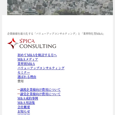
企業価値を最大化する「バリューアップコンサルティング」と「業界特化型M&A」
初めてM&Aを検討する方へ
M&Aメディア
業界別M&A
バリューアップコンサルティング
セミナー
選ばれる理由
費用
譲渡企業様向け費用について
譲受企業様向け費用について
M&A成約事例
M&A用語集
会社概要
お知らせ