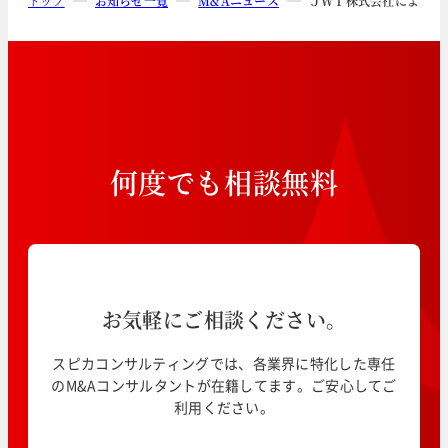
トップ
お知らせ一覧
M&Aニュース
ＪＷＴ株式会社によるト
何
度
で
も
相
談
無
料
お気軽にご相談ください。
スピカコンサルティングでは、各業界に特化した専任
のM&Aコンサルタントが在籍してます。ご安心してご
利用ください。