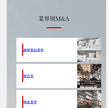
業
界
別
M
&
A
調剤薬局業界
製造業
物流業界