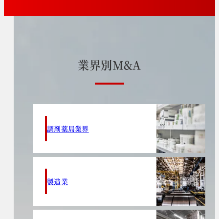
業
界
別
M
&
A
調剤薬局業界
製造業