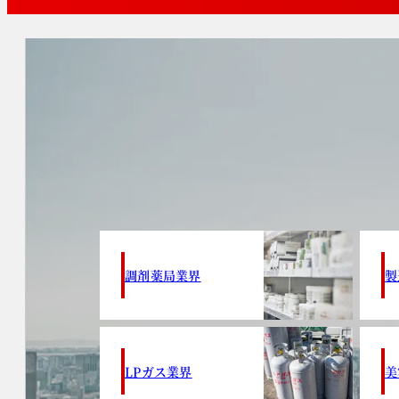
調剤薬局業界
製
LPガス業界
美