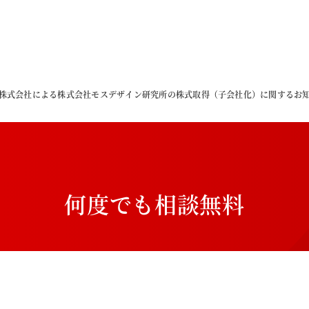
TIVE株式会社による株式会社モスデザイン研究所の株式取得（子会社化）に関するお
何
度
で
も
相
談
無
料