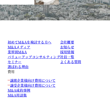
初めてM&Aを検討する方へ
会社概要
M&Aメディア
お知らせ
業界別M&A
採用情報
バリューアップコンサルティング
社員一覧
セミナー
よくある質問
選ばれる理由
費用
譲渡企業様向け費用について
譲受企業様向け費用について
M&A成約事例
M&A用語集