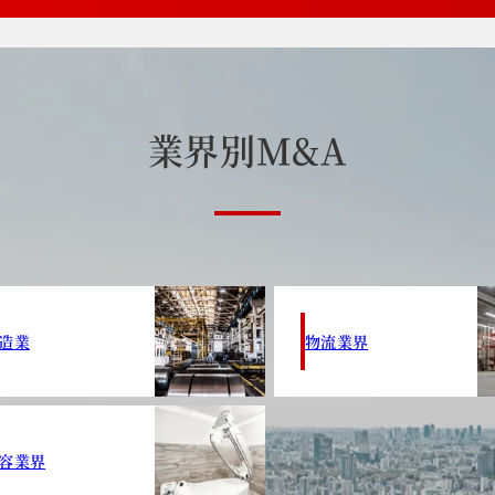
業
界
別
M
&
A
造業
物流業界
容業界