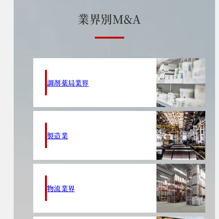
業
界
別
M
&
A
調剤薬局業界
製造業
物流業界