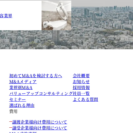
容業界
初めてM&Aを検討する方へ
会社概要
M&Aメディア
お知らせ
業界別M&A
採用情報
バリューアップコンサルティング
社員一覧
セミナー
よくある質問
選ばれる理由
費用
譲渡企業様向け費用について
譲受企業様向け費用について