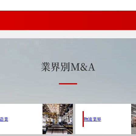
業
界
別
M
&
A
造業
物流業界