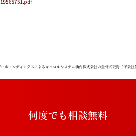
219565751.pdf
ジーホールディングスによるキャロルシステム仙台株式会社の全株式取得（子会社
何
度
で
も
相
談
無
料