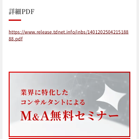
詳細PDF
https://www.release.tdnet.info/inbs/1401202504215188
88.pdf