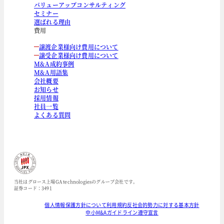
バリューアップコンサルティング
セミナー
選ばれる理由
費用
譲渡企業様向け費用について
譲受企業様向け費用について
M&A成約事例
M&A用語集
会社概要
お知らせ
採用情報
社員一覧
よくある質問
当社はグロース上場GA technologiesのグループ会社です。
証券コード：3491
個人情報保護方針について
利用規約
反社会的勢力に対する基本方針
中小M&Aガイドライン遵守宣言