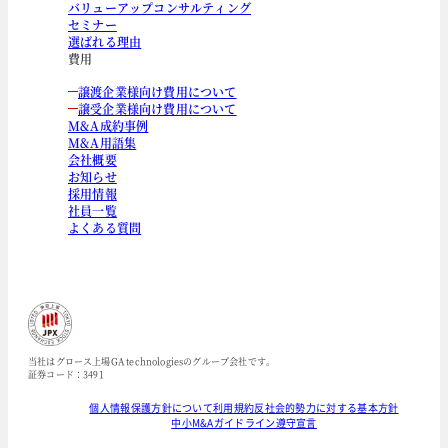
バリューアップコンサルティング
セミナー
選ばれる理由
費用
譲渡企業様向け費用について
譲受企業様向け費用について
M&A成約事例
M&A用語集
会社概要
お知らせ
採用情報
社員一覧
よくある質問
当社はグロース上場GA technologiesのグループ会社です。
証券コード：3491
個人情報保護方針について
利用規約
反社会的勢力に対する基本方針
中小M&Aガイドライン遵守宣言