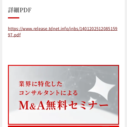
詳細PDF
https://www.release.tdnet.info/inbs/1401202512085159
97.pdf