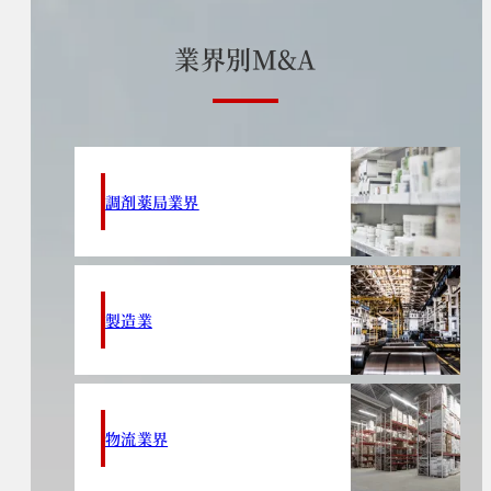
業
界
別
M
&
A
調剤薬局業界
製造業
物流業界