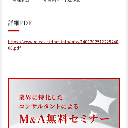
詳細PDF
https://www.release.tdnet.info/inbs/1401202512225240
08.pdf