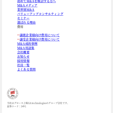
初めてM&Aを検討する方へ
M&Aメディア
業界別M&A
バリューアップコンサルティング
セミナー
選ばれる理由
費用
譲渡企業様向け費用について
譲受企業様向け費用について
M&A成約事例
M&A用語集
会社概要
お知らせ
採用情報
社員一覧
よくある質問
当社はグロース上場GA technologiesのグループ会社です。
証券コード：3491