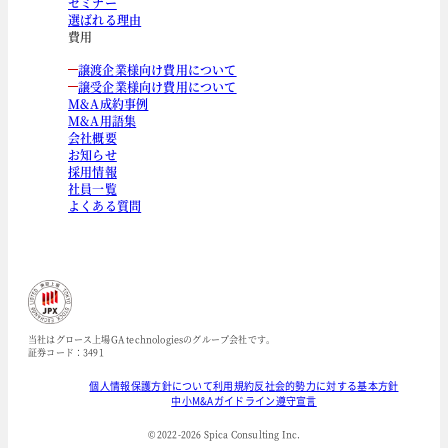
セミナー
選ばれる理由
費用
譲渡企業様向け費用について
譲受企業様向け費用について
M&A成約事例
M&A用語集
会社概要
お知らせ
採用情報
社員一覧
よくある質問
当社はグロース上場GA technologiesのグループ会社です。
証券コード：3491
個人情報保護方針について
利用規約
反社会的勢力に対する基本方針
中小M&Aガイドライン遵守宣言
© 2022-
2026
Spica Consulting Inc.