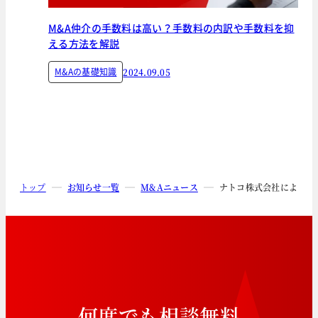
M&A仲介の手数料は高い？手数料の内訳や手数料を抑
える方法を解説
M&Aの基礎知識
2024.09.05
トップ
お知らせ一覧
M&Aニュース
ナトコ株式会社による三
何
度
で
も
相
談
無
料