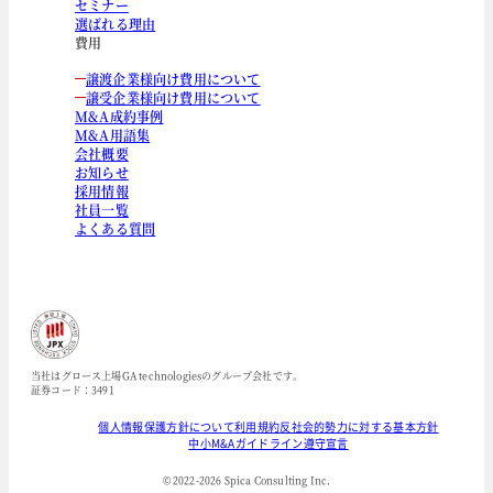
セミナー
選ばれる理由
費用
譲渡企業様向け費用について
譲受企業様向け費用について
M&A成約事例
M&A用語集
会社概要
お知らせ
採用情報
社員一覧
よくある質問
当社はグロース上場GA technologiesのグループ会社です。
証券コード：3491
個人情報保護方針について
利用規約
反社会的勢力に対する基本方針
中小M&Aガイドライン遵守宣言
© 2022-
2026
Spica Consulting Inc.