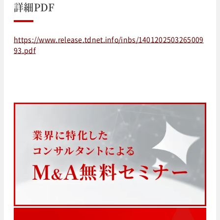
詳細PDF
https://www.release.tdnet.info/inbs/1401202503265009
93.pdf