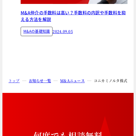
M&A仲介の手数料は高い？手数料の内訳や手数料を抑
える方法を解説
M&Aの基礎知識
2024.09.05
トップ
お知らせ一覧
M&Aニュース
コニカミノルタ株式会社の連結
何
度
で
も
相
談
無
料