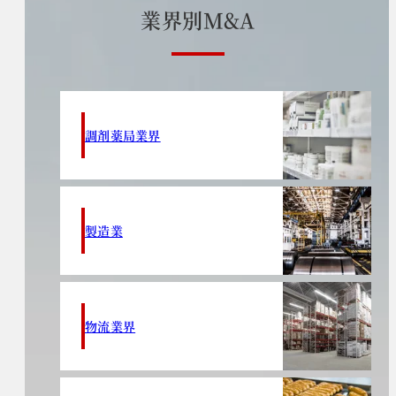
業
界
別
M
&
A
調剤薬局業界
製造業
物流業界