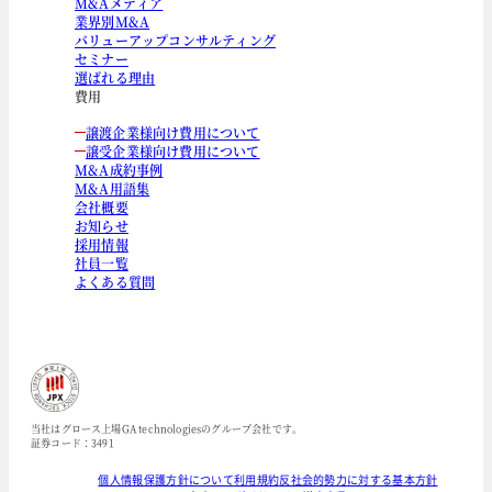
M&Aメディア
業界別M&A
バリューアップコンサルティング
セミナー
選ばれる理由
費用
譲渡企業様向け費用について
譲受企業様向け費用について
M&A成約事例
M&A用語集
会社概要
お知らせ
採用情報
社員一覧
よくある質問
当社はグロース上場GA technologiesのグループ会社です。
証券コード：3491
個人情報保護方針について
利用規約
反社会的勢力に対する基本方針