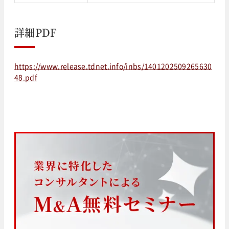
詳細PDF
https://www.release.tdnet.info/inbs/1401202509265630
48.pdf