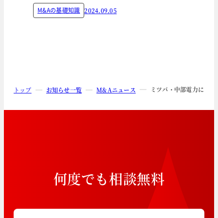
M&Aの基礎知識
2024.09.05
ミツバ・中部電力による
トップ
お知らせ一覧
M&Aニュース
何
度
で
も
相
談
無
料