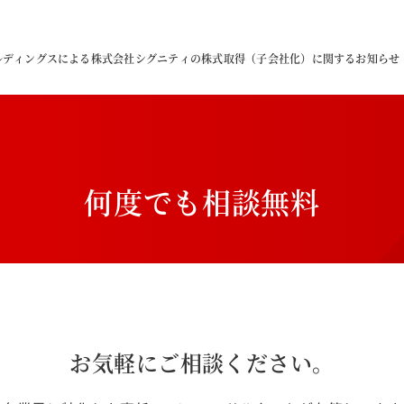
ルディングスによる株式会社シグニティの株式取得（子会社化）に関するお知らせ
何
度
で
も
相
談
無
料
お気軽にご相談ください。