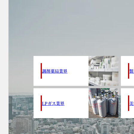
調剤薬局業界
製
LPガス業界
美