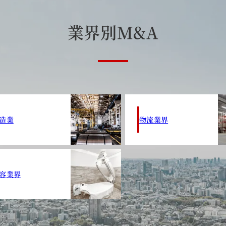
業
界
別
M
&
A
造業
物流業界
容業界