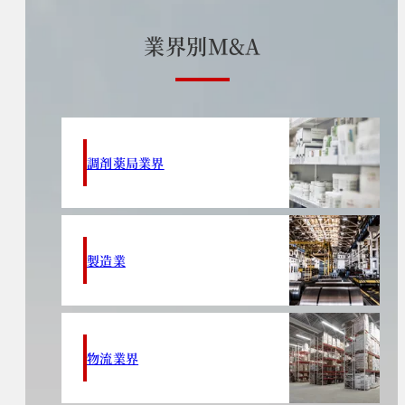
業
界
別
M
&
A
調剤薬局業界
製造業
物流業界