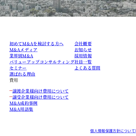
初めてM&Aを検討する方へ
会社概要
M&Aメディア
お知らせ
業界別M&A
採用情報
バリューアップコンサルティング
社員一覧
セミナー
よくある質問
選ばれる理由
費用
譲渡企業様向け費用について
譲受企業様向け費用について
M&A成約事例
M&A用語集
個人情報保護方針について