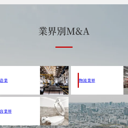
業
界
別
M
&
A
造業
物流業界
容業界