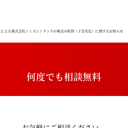
社による株式会社シミズシンテックの株式の取得（子会社化）に関するお知らせ
何
度
で
も
相
談
無
料
お気軽にご相談ください。