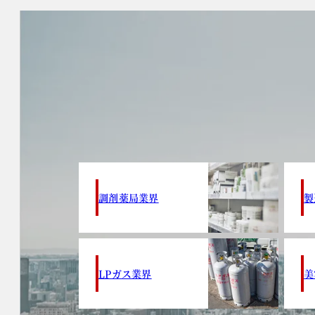
調剤薬局業界
製
LPガス業界
美