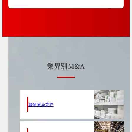
業
界
別
M
&
A
調剤薬局業界