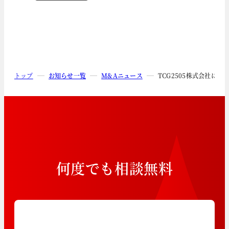
トップ
お知らせ一覧
M&Aニュース
TCG2505株式会社に
何
度
で
も
相
談
無
料