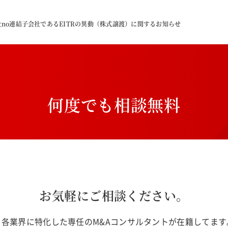
no連結子会社であるEITRの異動（株式譲渡）に関するお知らせ
何
度
で
も
相
談
無
料
お気軽にご相談ください。
各業界に特化した専任のM&Aコンサルタントが在籍してま