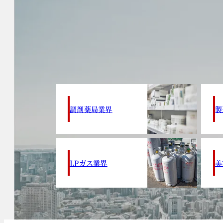
調剤薬局業界
製
LPガス業界
美