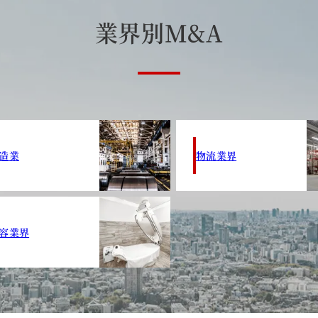
業
界
別
M
&
A
造業
物流業界
容業界