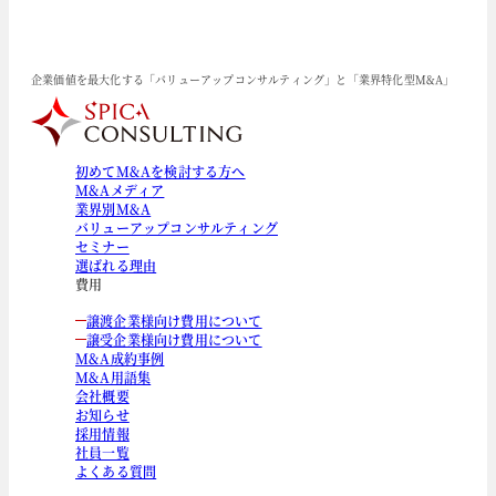
企業価値を最大化する「バリューアップコンサルティング」と「業界特化型M&A」
初めてM&Aを検討する方へ
M&Aメディア
業界別M&A
バリューアップコンサルティング
セミナー
選ばれる理由
費用
譲渡企業様向け費用について
譲受企業様向け費用について
M&A成約事例
M&A用語集
会社概要
お知らせ
採用情報
社員一覧
よくある質問