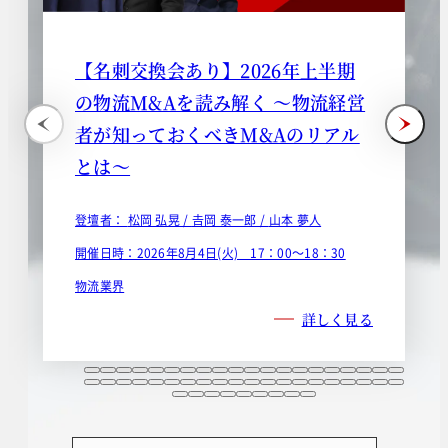
【名刺交換会あり】2026年上半期
の物流M&Aを読み解く ～物流経営
者が知っておくべきM&Aのリアル
とは～
登壇者：
松岡 弘晃 /
𠮷岡 泰一郎 /
山本 夢人
開催日時：2026年8月4日(火) 17：00～18：30
物流業界
詳しく見る