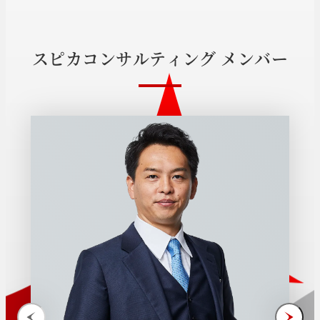
ス
ピ
カ
コ
ン
サ
ル
テ
ィ
ン
グ
メ
ン
バ
ー