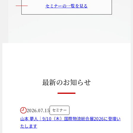
セミナーの一覧を見る
最
新
の
お
知
ら
せ
2026.07.15
セミナー
山本 夢人｜9/10（木）国際物流総合展2026に登壇い
たします