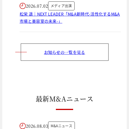
2026.07.02
メディア出演
松栄 遥｜NEXT LEADER「M&A新時代-活性化するM&A
市場と美容室の未来-」
お知らせの一覧を見る
最
新
M
&
A
ニ
ュ
ー
ス
2026.08.03
M&Aニュース