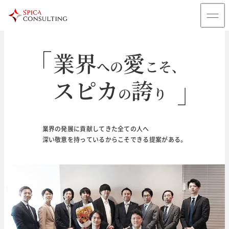
業界
愛
への
こそ、
スピカ
誇
の
り
輝
未来
く
のために
業界の発展に貢献してきた全ての人へ
深い敬意を持っているからこそできる提案がある。