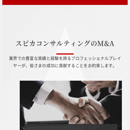
ス
ピ
カ
コ
ン
サ
ル
テ
ィ
ン
グ
の
M
&
A
業界での豊富な実績と経験を誇るプロフェッショナルプレイ
ヤーが、皆さまの成功に貢献することをお約束します。