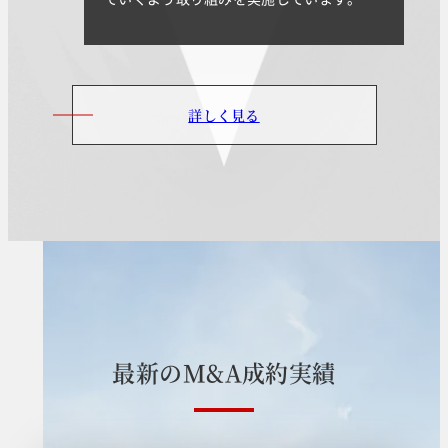
詳しく見る
最
新
の
M
&
A
成
約
実
績