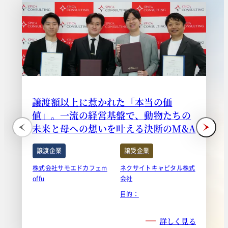
譲渡額以上に惹かれた「本当の価
値」。一流の経営基盤で、動物たちの
未来と母への想いを叶える決断のM&A
譲渡企業
譲受企業
株式会社サモエドカフェm
ネクサイトキャピタル株式
offu
会社
目的：
詳しく見る