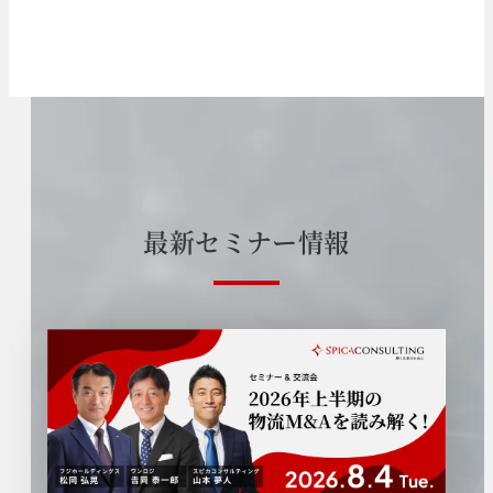
最
新
セ
ミ
ナ
ー
情
報