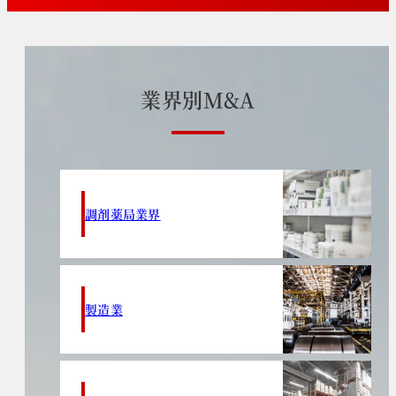
業
界
別
M
&
A
調剤薬局業界
製造業