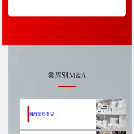
業
界
別
M
&
A
調剤薬局業界