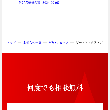
M&Aの基礎知識
2024.09.05
ビー・エックス・ジェイ
トップ
お知らせ一覧
M&Aニュース
何
度
で
も
相
談
無
料