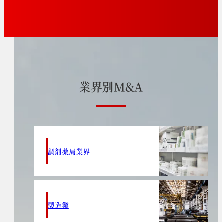
業
界
別
M
&
A
調剤薬局業界
製造業