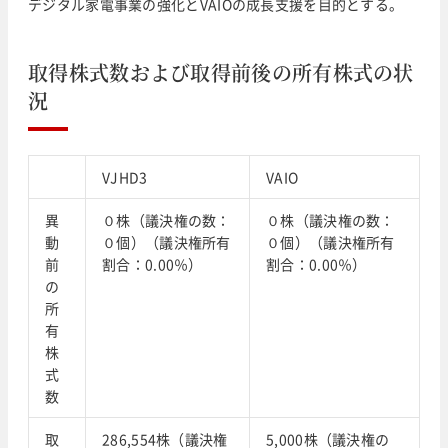
デジタル家電事業の強化とVAIOの成長支援を目的とする。
取得株式数および取得前後の所有株式の状
況
VJHD3
VAIO
異
０株（議決権の数：
０株（議決権の数：
動
０個）（議決権所有
０個）（議決権所有
前
割合：0.00％）
割合：0.00％）
の
所
有
株
式
数
取
286,554株（議決権
5,000株（議決権の