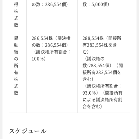
得
の数：286,554個）
数：5,000個）
株
式
数
異
286,554株（議決権
288,554株（間接所
動
の数：286,554個）
有283,554株を含
後
（議決権所有割合：
む）
の
100％）
（議決権の
所
数:288,554個）（間
有
接所有283,554個を
株
含む）
式
（議決権所有割合：
数
93.0％）（間接所有
による議決権所有割
合を含む）
スケジュール