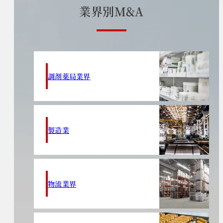
業
界
別
M
&
A
調剤薬局業界
製造業
物流業界