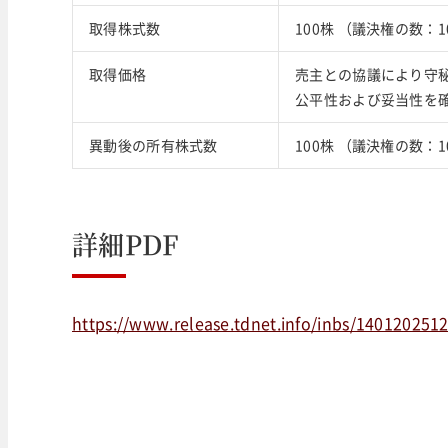
取得株式数
100株 （議決権の数：1
取得価格
売主との協議により守
公平性および妥当性を
異動後の所有株式数
100株 （議決権の数：1
詳細PDF
https://www.release.tdnet.info/inbs/140120251