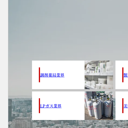
調剤薬局業界
製
LPガス業界
美