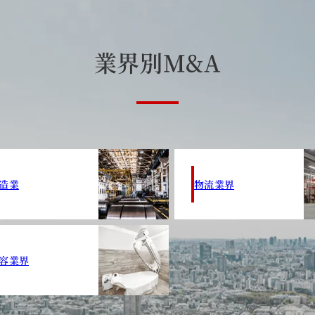
業
界
別
M
&
A
造業
物流業界
容業界