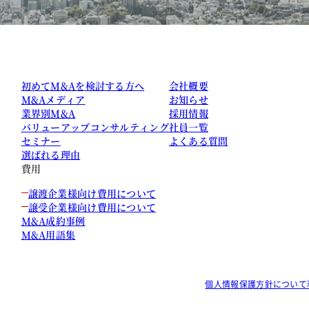
初めてM&Aを検討する方へ
会社概要
M&Aメディア
お知らせ
業界別M&A
採用情報
バリューアップコンサルティング
社員一覧
セミナー
よくある質問
選ばれる理由
費用
譲渡企業様向け費用について
譲受企業様向け費用について
M&A成約事例
M&A用語集
個人情報保護方針について