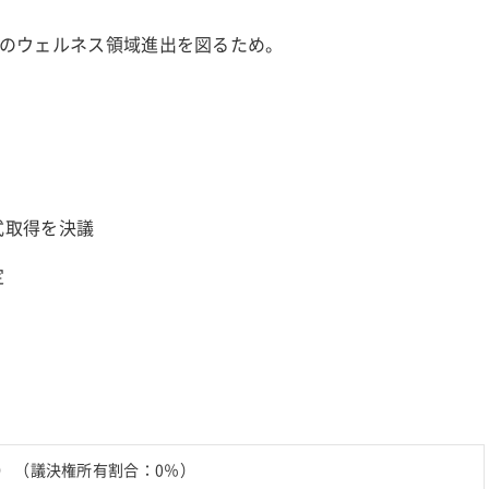
のウェルネス領域進出を図るため。
株式取得を決議
定
個） （議決権所有割合：0％）