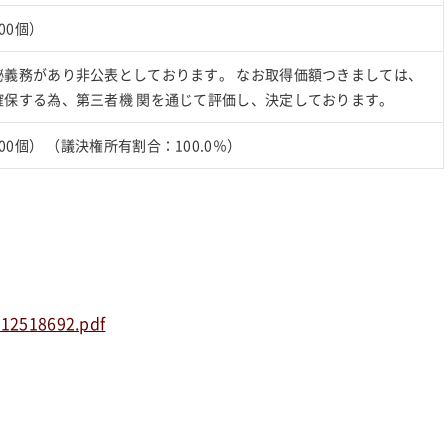
00個）
秘義務があり非公表としております。 なお取得価額つきましては、
確保する為、第三者機 関を通じて評価し、決定しております。
00個） （議決権所有割合：100.0％）
212518692.pdf