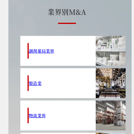
業
界
別
M
&
A
調剤薬局業界
製造業
物流業界