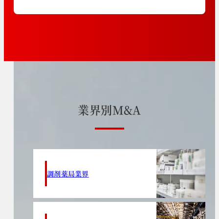
業
界
別
M
&
A
調剤薬局業界