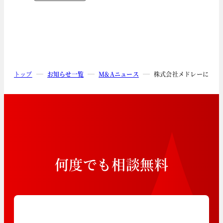
トップ
お知らせ一覧
M&Aニュース
株式会社メドレーによる
何
度
で
も
相
談
無
料