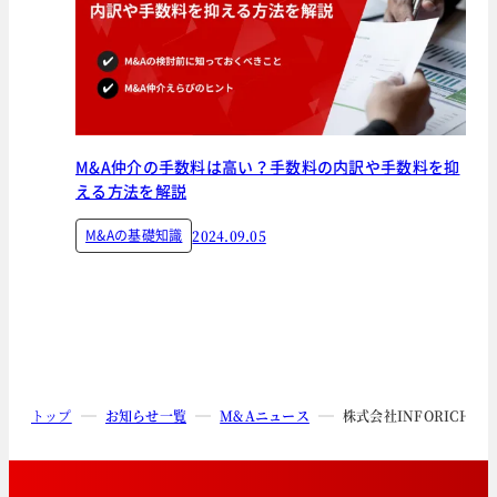
M&A仲介の手数料は高い？手数料の内訳や手数料を抑
える方法を解説
M&Aの基礎知識
2024.09.05
トップ
お知らせ一覧
M&Aニュース
株式会社INFORICHによ