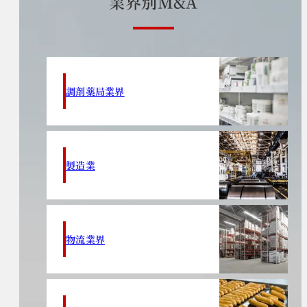
業
界
別
M
&
A
調剤薬局業界
製造業
物流業界