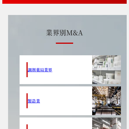
業
界
別
M
&
A
調剤薬局業界
製造業