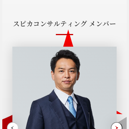
ス
ピ
カ
コ
ン
サ
ル
テ
ィ
ン
グ
メ
ン
バ
ー