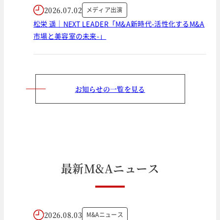
2026.07.02
メディア出演
松栄 遥｜NEXT LEADER「M&A新時代-活性化するM&A
市場と美容室の未来-」
お知らせの一覧を見る
最
新
M
&
A
ニ
ュ
ー
ス
2026.08.03
M&Aニュース