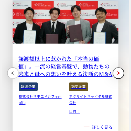
譲渡額以上に惹かれた「本当の価
値」。一流の経営基盤で、動物たちの
未来と母への想いを叶える決断のM&A
譲渡企業
譲受企業
株式会社サモエドカフェm
ネクサイトキャピタル株式
offu
会社
目的：
詳しく見る