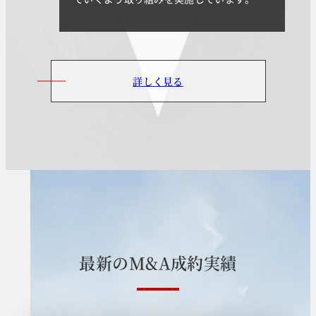
詳しく見る
最
新
の
M
&
A
成
約
実
績