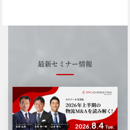
最
新
セ
ミ
ナ
ー
情
報