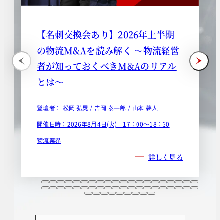
【名刺交換会あり】2026年上半期
の物流M&Aを読み解く ～物流経営
者が知っておくべきM&Aのリアル
とは～
登壇者：
松岡 弘晃 /
𠮷岡 泰一郎 /
山本 夢人
開催日時：2026年8月4日(火) 17：00～18：30
物流業界
詳しく見る