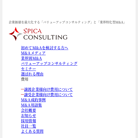
企業価値を最大化する「バリューアップコンサルティング」と「業界特化型M&A」
初めてM&Aを検討する方へ
M&Aメディア
業界別M&A
バリューアップコンサルティング
セミナー
選ばれる理由
費用
譲渡企業様向け費用について
譲受企業様向け費用について
M&A成約事例
M&A用語集
会社概要
お知らせ
採用情報
社員一覧
よくある質問