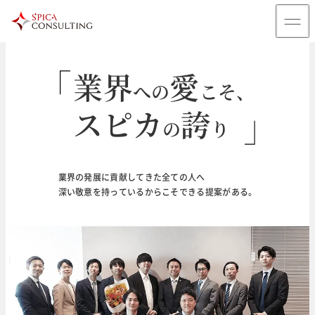
業界
愛
への
こそ、
スピカ
誇
の
り
輝
未来
く
のために
業界の発展に貢献してきた全ての人へ
深い敬意を持っているからこそできる提案がある。