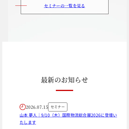
セミナーの一覧を見る
最
新
の
お
知
ら
せ
2026.07.15
セミナー
山本 夢人｜9/10（木）国際物流総合展2026に登壇い
たします