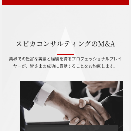
ス
ピ
カ
コ
ン
サ
ル
テ
ィ
ン
グ
の
M
&
A
業界での豊富な実績と経験を誇るプロフェッショナルプレイ
ヤーが、皆さまの成功に貢献することをお約束します。