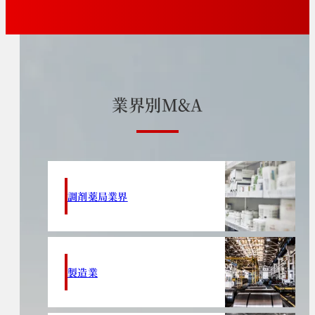
業
界
別
M
&
A
調剤薬局業界
製造業